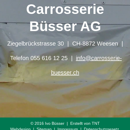
Carrosserie
Büsser AG
Ziegelbrückstrasse 30 | CH-8872 Weesen
|
Telefon 055 616 12 25
|
info@carrosserie-
buesser.ch
©
2016 Ivo Büsser | Erstellt von
TNT
Webdesign
|
Sitemap
|
Impressum
|
Datenschutzgesetz