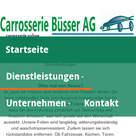
Startseite
Dienstleistungen
Dienstleistungen
» Folierung
Öfter mal was Neues?
Ja, auch wir folieren statt lackieren Ihre Objekte! Wollen Sie
Ihren individuellen Style zum Ausdruck bringen oder hat Ihr
Unternehmen
Kontakt
Fahrzeug die falsche Farbe? Das Folieren hat den Vorteil,
dass Sie das Fahrzeug zusätzlich vor Steinschlag und
Kratzern schützen, was sich positiv auf den Werterhalt
auswirkt. Unsere Folien sind langlebig, witterungsbeständig
und waschstrassenresistent. Zudem lassen sie sich
rückstandslos entfernen. Ob Fahrzeuge, Küchen, Türen,